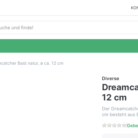
KO
ie einen Suchbegriff ein. Während Sie tippen, erscheinen auto
catcher Bast natur, ø ca. 12 cm
Diverse
Dreamcat
12 cm
Der Dreamcatche
cm besteht aus B
Gebe