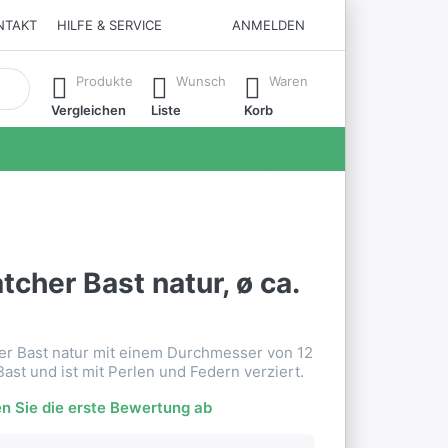
NTAKT
HILFE & SERVICE
ANMELDEN
matisch erste Ergebnisse. Drücken Sie die Eingabetaste, um all
Produkte
Wunsch
Waren
Vergleichen
Liste
Korb
cher Bast natur, ø ca.
r Bast natur mit einem Durchmesser von 12
ast und ist mit Perlen und Federn verziert.
n Sie die erste Bewertung ab