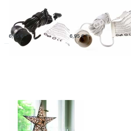
EARTH FRIENDLY
EARTH FRIENDLY
Verstromung
Verstromung
schwarz 4 m
weiß 4 m
Sofort versandfertig, Lieferzeit 1-3 Werktage.
Artikel derzeit nicht verfügbar.
6,95 € *
6,95 € *
Drücken
Sie ENTER
für mehr
Optionen
zu
starlightz
table
stand
Lampenfuß
M
EARTH FRIENDLY
starlightz table
stand
Lampenfuß M