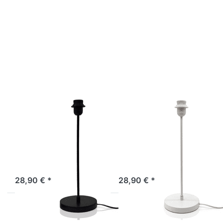
Drücken
Drücken
Sie ENTER
Sie ENTER
für mehr
für mehr
Optionen
Optionen
zu
zu
starlightz
starlightz
table
table
stand
stand
Lampenfuß
Lampenfuß
M,
M, weiß
schwarz
EARTH FRIENDLY
EARTH FRIENDLY
starlightz table
starlightz table
stand
stand
Lampenfuß M,
Lampenfuß M,
schwarz
weiß
Sofort versandfertig, Lieferzeit 1-3 Werktage.
Sofort versandfertig, Lieferzeit 1-3 Werktage.
28,90 € *
28,90 € *
Drücken
Drücken
Sie ENTER
Sie ENTER