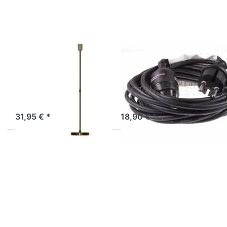
table
5 m
stand
Lampenfuß
XL
EARTH FRIENDLY
EARTH FRIENDLY
starlightz table
Outdoor-
stand
Verstromung 5
Lampenfuß XL
m
Artikel derzeit nicht verfügbar.
Sofort versandfertig, Lieferzeit 1-3 Werktage.
31,95 € *
18,90 € *
Drücken Sie
Drücken Sie
ENTER für
ENTER für
mehr
mehr
Optionen zu
Optionen zu
Verstromung
Verstromung
schwarz 4 m
weiß 4 m