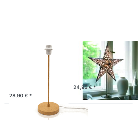
für mehr
für mehr
Optionen
Optionen
zu
zu
starlightz
starlightz
table
table
stand
stand
Lampenfuß
Lampenfuß
M,
S
Holzoptik
EARTH FRIENDLY
EARTH FRIENDLY
starlightz table
starlightz table
stand
stand
Lampenfuß M,
Lampenfuß S
Holzoptik
Sofort versandfertig, Lieferzeit 1-3 Werktage.
24,95 € *
Sofort versandfertig, Lieferzeit 1-3 Werktage.
28,90 € *
Drücken
Drücken Sie
Sie ENTER
ENTER für
für mehr
mehr
Optionen
Optionen zu
zu
Outdoor-
starlightz
Verstromung