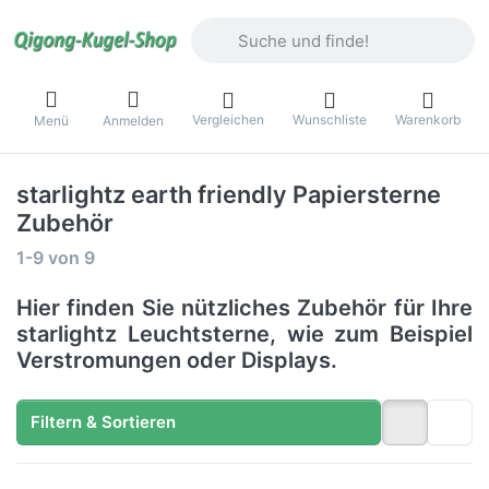
Geben Sie einen Suchbegriff ein. Währ
Vergleichen
Wunschliste
Warenkorb
Menü
Anmelden
starlightz earth friendly Papiersterne
Zubehör
Suchergebnisse:
1-9
von
9
Hier finden Sie nützliches Zubehör für Ihre
starlightz Leuchtsterne, wie zum Beispiel
Verstromungen oder Displays.
Filtern & Sortieren