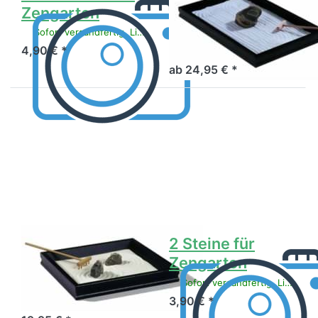
Zengarten
Novice 22x33
cm
Sofort versandfertig, Lieferzeit 1-3 Werktage.
4,90 € *
Artikel derzeit nicht verfügbar.
ab 24,95 € *
Drücken
Drücken
Sie
Sie
ENTER
ENTER
für mehr
für mehr
Optionen
Optionen
zu
zu 2
Zengarten
Steine für
Koan
Zengarten
schwarz
22x22
cm
Zengarten Koan
2 Steine für
schwarz 22x22
Zengarten
cm
Sofort versandfertig, Lieferzeit 1-3 Werktage.
3,90 € *
Sofort versandfertig, Lieferzeit 1-3 Werktage.