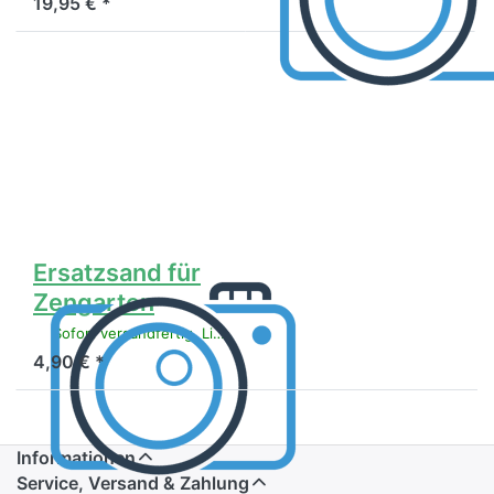
19,95 € *
Drücken
Sie ENTER
für mehr
Optionen
zu
Ersatzsand
für
Zengarten
Ersatzsand für
Zengarten
Sofort versandfertig, Lieferzeit 1-3 Werktage.
4,90 € *
Informationen
Service, Versand & Zahlung