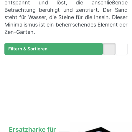
entspannt und löst, die anschließende
Betrachtung beruhigt und zentriert. Der Sand
steht für Wasser, die Steine für die Inseln. Dieser
Minimalismus ist ein beherrschendes Element der
Zen-Gärten.
Filtern & Sortieren
Drücken Sie
Drücken
ENTER für
Sie
mehr
ENTER
Optionen
für mehr
zu
Optionen
Ersatzharke
zu
für
Zengarten
Zengarten
Novice
22x33
cm
Ersatzharke für
Zengarten