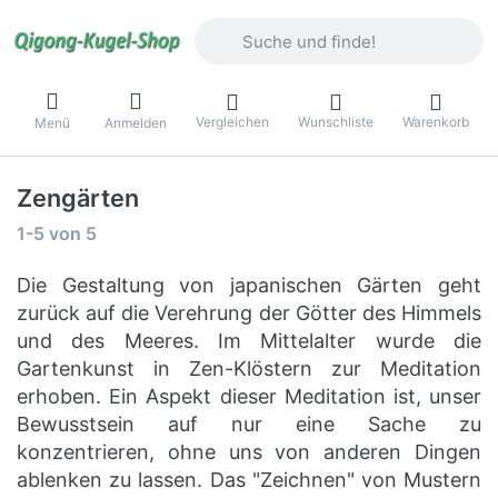
Geben Sie einen Suchbegriff ein. Währ
Vergleichen
Wunschliste
Warenkorb
Menü
Anmelden
Zengärten
Suchergebnisse:
1-5
von
5
Die Gestaltung von japanischen Gärten geht
zurück auf die Verehrung der Götter des Himmels
und des Meeres. Im Mittelalter wurde die
Gartenkunst in Zen-Klöstern zur Meditation
erhoben. Ein Aspekt dieser Meditation ist, unser
Bewusstsein auf nur eine Sache zu
konzentrieren, ohne uns von anderen Dingen
ablenken zu lassen. Das "Zeichnen" von Mustern