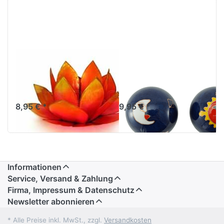
Lotus-Licht
Qigong-Kugeln
Sonnenaufgang
Sonne/Mond
pink-gelb
blau ø 37 mm
8,95 € *
9,95 € *
Informationen
Service, Versand & Zahlung
Firma, Impressum & Datenschutz
Newsletter abonnieren
* Alle Preise inkl. MwSt., zzgl.
Versandkosten