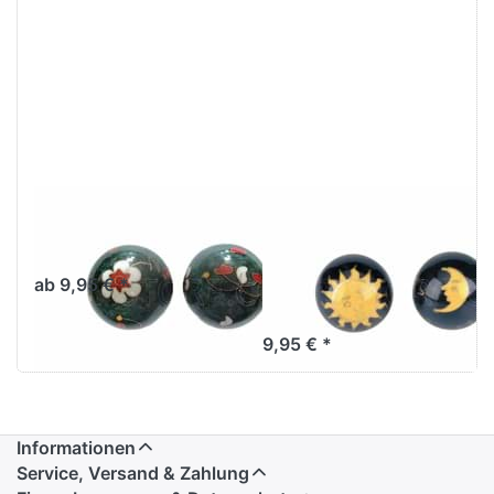
Qigong Kugeln
Qigong Kugeln
Blume
Sonne & Mond
dunkelblau ø 40
ab 9,95 € *
mm
9,95 € *
Informationen
Service, Versand & Zahlung