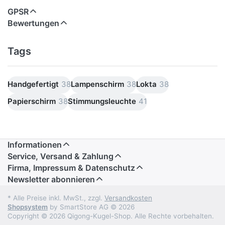
GPSR
Bewertungen
Tags
Handgefertigt
38
Lampenschirm
38
Lokta
38
Papierschirm
38
Stimmungsleuchte
41
Informationen
Service, Versand & Zahlung
Firma, Impressum & Datenschutz
Newsletter abonnieren
* Alle Preise inkl. MwSt., zzgl.
Versandkosten
Shopsystem
by SmartStore AG © 2026
Copyright © 2026 Qigong-Kugel-Shop. Alle Rechte vorbehalten.