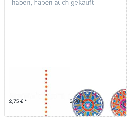
haben, haben auch gekauft
Muschelkette
Fenstermandala
bicolor orange-
Love Light, klein,
rot-gelb
Ø 5,5 cm
2,75 € *
3,90 € *