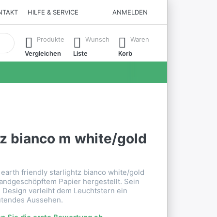
NTAKT
HILFE & SERVICE
ANMELDEN
matisch erste Ergebnisse. Drücken Sie die Eingabetaste, um all
Produkte
Wunsch
Waren
Vergleichen
Liste
Korb
tz bianco m white/gold
earth friendly starlightz bianco white/gold
handgeschöpftem Papier hergestellt. Sein
s Design verleiht dem Leuchtstern ein
tendes Aussehen.