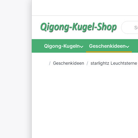
Geben S
Qigong-Kugeln
Geschenkideen
Startseite
Geschenkideen
starlightz Leuchtsterne