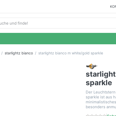
KO
ie einen Suchbegriff ein. Während Sie tippen, erscheinen auto
starlightz bianco
starlightz bianco m white/gold sparkle
starligh
sparkle
Der Leuchtstern 
sparkle ist aus 
minimalistische
besonders anmu