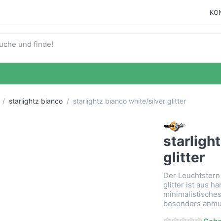
KO
ie einen Suchbegriff ein. Während Sie tippen, erscheinen auto
starlightz bianco
starlightz bianco white/silver glitter
starligh
glitter
Der Leuchtstern 
glitter ist aus 
minimalistische
besonders anmu