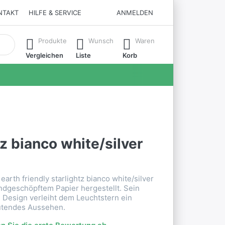
NTAKT
HILFE & SERVICE
ANMELDEN
matisch erste Ergebnisse. Drücken Sie die Eingabetaste, um all
Produkte
Wunsch
Waren
Vergleichen
Liste
Korb
tz bianco white/silver
earth friendly starlightz bianco white/silver
handgeschöpftem Papier hergestellt. Sein
s Design verleiht dem Leuchtstern ein
tendes Aussehen.