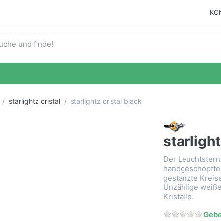
KO
ie einen Suchbegriff ein. Während Sie tippen, erscheinen auto
starlightz cristal
starlightz cristal black
starlight
Der Leuchtstern e
handgeschöpftem
gestanzte Kreise
Unzählige weiße
Kristalle.
Gebe