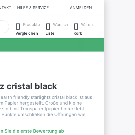
NTAKT
HILFE & SERVICE
ANMELDEN
matisch erste Ergebnisse. Drücken Sie die Eingabetaste, um all
Produkte
Wunsch
Waren
Vergleichen
Liste
Korb
z cristal black
arth friendly starlightz cristal black ist aus
 Papier hergestellt. Große und kleine
 sind mit Transparentpapier hinterklebt.
 Punkte umschließen die Öffnungen wie
n Sie die erste Bewertung ab