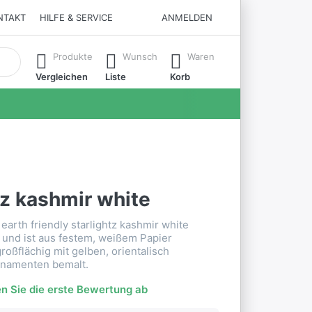
NTAKT
HILFE & SERVICE
ANMELDEN
matisch erste Ergebnisse. Drücken Sie die Eingabetaste, um all
Produkte
Wunsch
Waren
Vergleichen
Liste
Korb
tz kashmir white
earth friendly starlightz kashmir white
 und ist aus festem, weißem Papier
 großflächig mit gelben, orientalisch
namenten bemalt.
n Sie die erste Bewertung ab