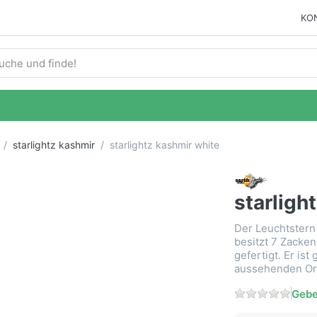
KO
ie einen Suchbegriff ein. Während Sie tippen, erscheinen auto
starlightz kashmir
starlightz kashmir white
starligh
Der Leuchtstern 
besitzt 7 Zacken
gefertigt. Er ist
aussehenden Or
Gebe