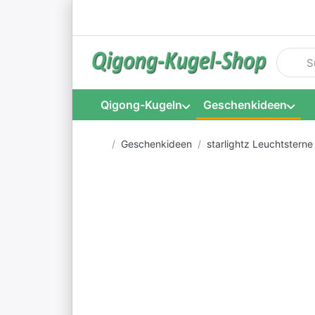
Geben S
Qigong-Kugeln
Geschenkideen
Startseite
Geschenkideen
starlightz Leuchtsterne