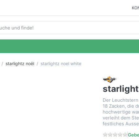
KO
ie einen Suchbegriff ein. Während Sie tippen, erscheinen auto
starlightz noël
starlightz noel white
starligh
Der Leuchtstern 
18 Zacken, die 
hochwertige war
verleiht dem Ste
festliches Auss
Gebe