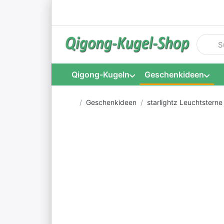
Geben S
Qigong-Kugeln
Geschenkideen
Startseite
Geschenkideen
starlightz Leuchtsterne