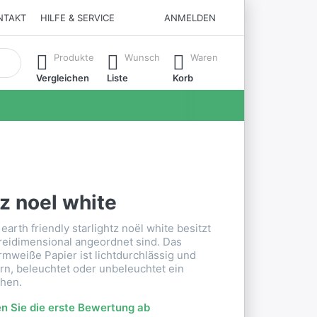
NTAKT
HILFE & SERVICE
ANMELDEN
matisch erste Ergebnisse. Drücken Sie die Eingabetaste, um all
Produkte
Wunsch
Waren
Vergleichen
Liste
Korb
tz noel white
earth friendly starlightz noël white besitzt
dreidimensional angeordnet sind. Das
mweiße Papier ist lichtdurchlässig und
rn, beleuchtet oder unbeleuchtet ein
ehen.
n Sie die erste Bewertung ab