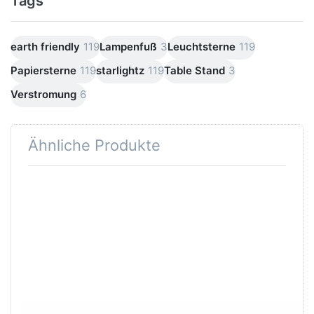
Tags
earth friendly
119
Lampenfuß
3
Leuchtsterne
119
Papiersterne
119
starlightz
119
Table Stand
3
Verstromung
6
Ähnliche Produkte
Drücken Sie
Drücken Sie
ENTER für
ENTER für
mehr
mehr
Optionen zu
Optionen zu
Verstromung
Verstromung
schwarz 4 m
weiß 4 m