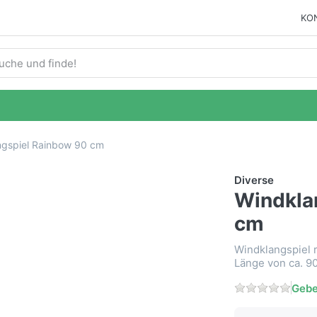
KO
ie einen Suchbegriff ein. Während Sie tippen, erscheinen auto
ngspiel Rainbow 90 cm
Diverse
Windkla
cm
Windklangspiel 
Länge von ca. 9
Gebe