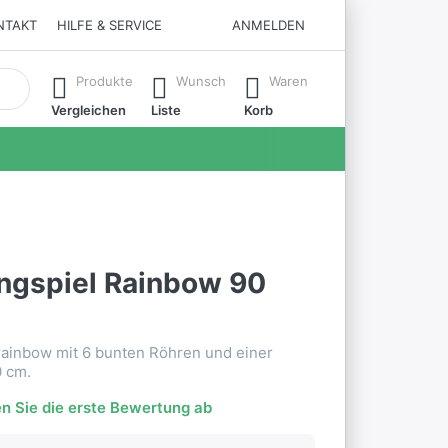
NTAKT
HILFE & SERVICE
ANMELDEN
matisch erste Ergebnisse. Drücken Sie die Eingabetaste, um all
Produkte
Wunsch
Waren
Vergleichen
Liste
Korb
ngspiel Rainbow 90
rainbow mit 6 bunten Röhren und einer
0 cm.
n Sie die erste Bewertung ab