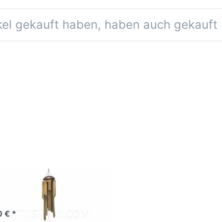
ikel gekauft haben, haben auch gekauft
mbusklangspiel
 cm, 5 Röhren
0 € *