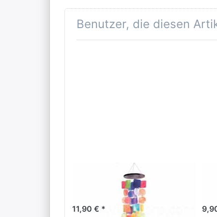
Benutzer, die diesen Art
Muschelmobile
Ba
rund regenbogen
68
11,90 € *
9,9