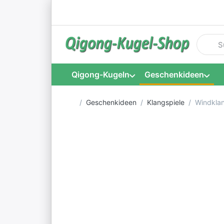
Geben S
Qigong-Kugeln
Geschenkideen
Startseite
Geschenkideen
Klangspiele
Windkla