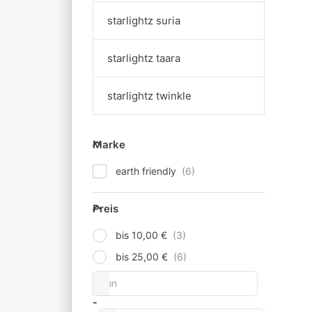
starlightz suria
starlightz taara
starlightz twinkle
Marke
Marke
earth friendly
Preis
Preis
bis 10,00 €
bis 25,00 €
von
Preisspanne
-