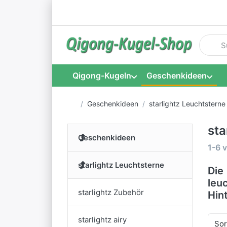
Geben S
Qigong-Kugeln
Geschenkideen
Startseite
Geschenkideen
starlightz Leuchtsterne
sta
Geschenkideen
Such
1-6
v
starlightz Leuchtsterne
Die
leu
starlightz Zubehör
Hin
starlightz airy
Sor