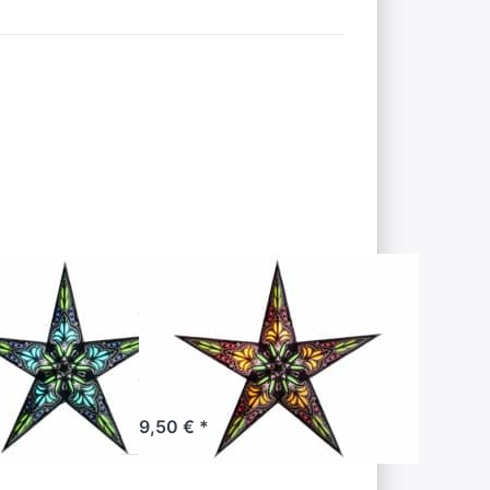
Sie
Drücken Sie
ür
ENTER für
onen
mehr
ghtz
Optionen zu
all
starlightz
uoise
jaipur small
brown/yellow
ENDLY
EARTH FRIENDLY
ghtz
starlightz
 small
jaipur small
/turquoise
brown/yellow
ig, Lieferzeit 1-3 Werktage.
Sofort versandfertig, Lieferzeit 1-3 Werktage.
9,50 € *