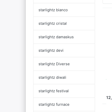
starlightz bianco
D
starlightz cristal
f
O
starlightz damaskus
st
starlightz devi
bl
EA
starlightz Diverse
st
ja
starlightz diwali
b
starlightz festival
S
12
starlightz furnace