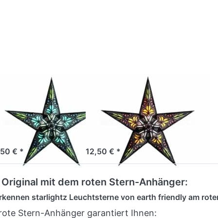
ENTER für
ENTER für
ehr Optionen
mehr
u starlightz
Optionen zu
jaipur
starlightz
ack/turquoise
jaipur
brown/yellow
RTH FRIENDLY
EARTH FRIENDLY
arlightz
starlightz
ipur
jaipur
lack/turquoise
brown/yellow
ofort versandfertig, Lieferzeit 1-3 Werktage.
Sofort versandfertig, Lieferzeit 1-3 Werktage.
,50 € *
12,50 € *
 Original mit dem roten Stern-Anhänger:
erkennen starlightz Leuchtsterne von earth friendly am ro
rote Stern-Anhänger garantiert Ihnen: