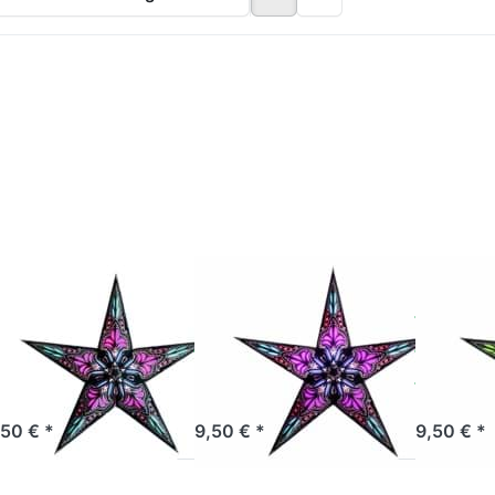
rücken
Drücken
Drücken 
Sie
Sie
ENTER f
ENTER
ENTER
mehr Opti
ür mehr
für mehr
zu starli
ptionen
Optionen
jaipur sm
zu
zu
black/turq
arlightz
starlightz
jaipur
jaipur
ack/pink
small
black/pink
RTH FRIENDLY
EARTH FRIENDLY
EARTH FRI
arlightz
starlightz
starli
ipur
jaipur small
jaipur
lack/pink
black/pink
black
ofort versandfertig, Lieferzeit 1-3 Werktage.
Sofort versandfertig, Lieferzeit 1-3 Werktage.
Sofort versandfert
,50 € *
9,50 € *
9,50 € *
Drücken Sie
Drücken Sie