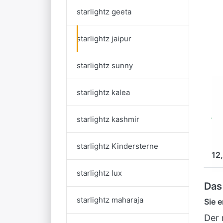
starlightz geeta
m
z
bl
starlightz jaipur
starlightz sunny
EA
starlightz kalea
st
ja
starlightz kashmir
b
S
starlightz Kindersterne
12
starlightz lux
Das
starlightz maharaja
Sie 
Der 