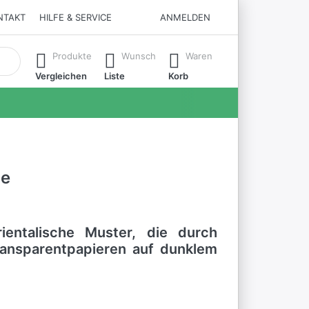
NTAKT
HILFE & SERVICE
ANMELDEN
matisch erste Ergebnisse. Drücken Sie die Eingabetaste, um all
Produkte
Wunsch
Waren
Vergleichen
Liste
Korb
ne
rientalische Muster, die durch
ransparentpapieren auf dunklem