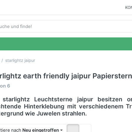
KO
ie einen Suchbegriff ein. Während Sie tippen, erscheinen auto
starlightz jaipur
rlightz earth friendly jaipur Papierster
ergebnisse:
on
6
 starlightz Leuchtsterne jaipur besitzen o
chtende Hinterklebung mit verschiedenem T
tergrund wie Juwelen strahlen.
tiere nach
Neu eingetroffen