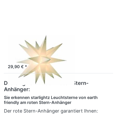
ENTER
für mehr
Optionen
zu
starlightz
taara
white
EARTH FRIENDLY
starlightz taara
white
Sofort versandfertig, Lieferzeit 1-3 Werktage.
29,90 € *
Das Original mit dem roten Stern-
Anhänger:
Sie erkennen starlightz Leuchtsterne von earth
friendly am roten Stern-Anhänger
Der rote Stern-Anhänger garantiert Ihnen: