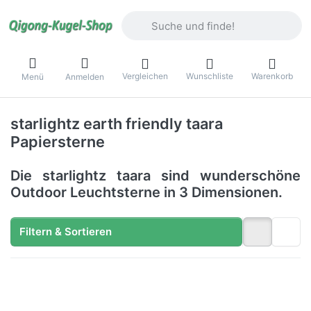
Geben Sie einen Suchbegriff ein. Währ
Vergleichen
Wunschliste
Warenkorb
Menü
Anmelden
starlightz earth friendly taara
Papiersterne
Die starlightz taara sind wunderschöne
Outdoor Leuchtsterne in 3 Dimensionen.
Filtern & Sortieren
Drücken
Sie