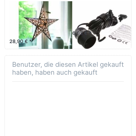
EARTH FRIENDLY
EARTH FRIENDLY
starlightz table
Verstromung
stand
schwarz 4 m
Lampenfuß M
6,95 € *
28,90 € *
Benutzer, die diesen Artikel gekauft
haben, haben auch gekauft