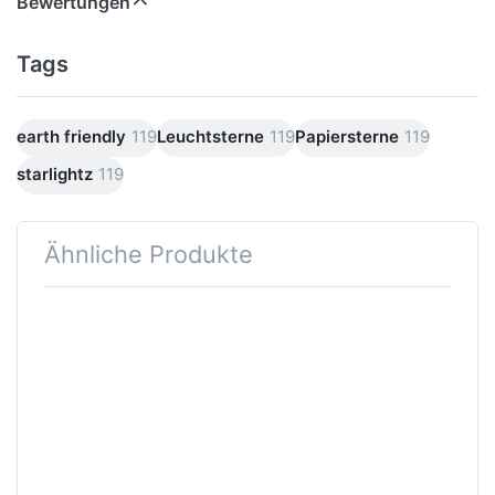
Bewertungen
Tags
earth friendly
119
Leuchtsterne
119
Papiersterne
119
starlightz
119
Ähnliche Produkte
Drücken
Drücken Sie
Sie ENTER
ENTER für
für mehr
mehr
Optionen
Optionen zu
zu
Verstromung
starlightz
schwarz 4 m
table
stand
Lampenfuß
M